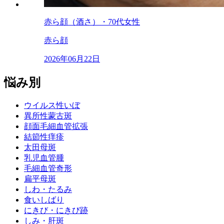
赤ら顔（酒さ）・70代女性
赤ら顔
2026年06月22日
悩み別
ウイルス性いぼ
異所性蒙古斑
顔面毛細血管拡張
結節性痒疹
太田母斑
乳児血管腫
毛細血管奇形
扁平母斑
しわ・たるみ
食いしばり
にきび・にきび跡
しみ・肝斑