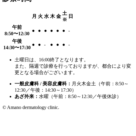
土
月
火
水
木
金
日
※
午前
●
●
●
●
●
●
-
8:50〜12:30
午後
●
●
-
●
●
●
-
14:30〜17:30
土曜日は、16:00終了となります。
また、隔週で診療を行っておりますが、都合により変
更となる場合がございます。
一般皮膚科 / 美容皮膚科：
月火木金土（午前：8:50～
12:30／午後：14:30～17:30）
あざ外来：
水曜（午前：8:50～12:30／午後休診）
© Amano dermatology clinic.