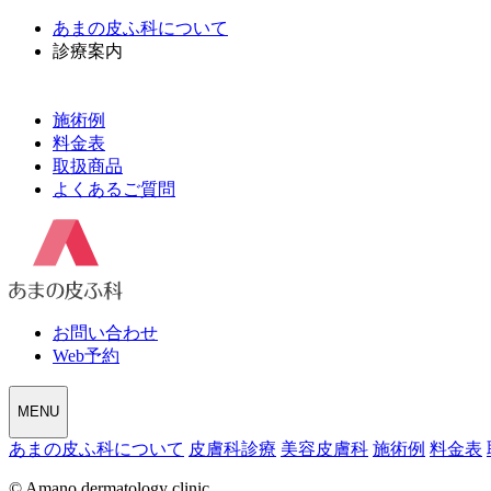
あまの皮ふ科について
診療案内
皮膚科診療
美容皮膚科
施術例
料金表
取扱商品
よくあるご質問
お問い合わせ
Web予約
MENU
あまの皮ふ科について
皮膚科診療
美容皮膚科
施術例
料金表
© Amano dermatology clinic.