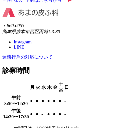
当院へのご予約はこちらから
〒860-0053
熊本県熊本市西区田崎1-3-80
Instagram
LINE
迷惑行為の対応について
診察時間
土
月
火
水
木
金
日
※
午前
●
●
●
●
●
●
-
8:50〜12:30
午後
●
●
-
●
●
●
-
14:30〜17:30